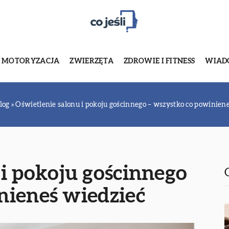
MOTORYZACJA
ZWIERZĘTA
ZDROWIE I FITNESS
WIADO
log
»
Oświetlenie salonu i pokoju gościnnego – wszystko co powinien
 i pokoju gościnnego
nieneś wiedzieć