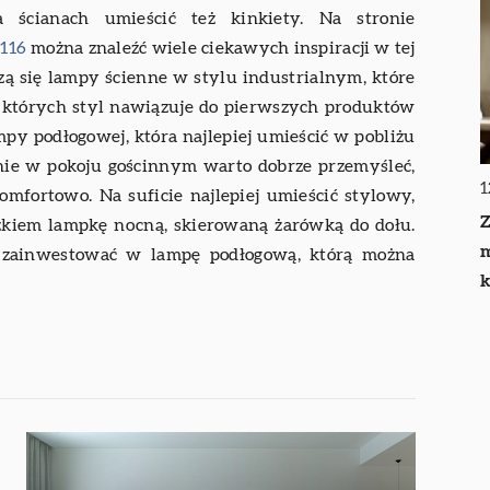
a ścianach umieścić też kinkiety. Na stronie
-116
można znaleźć wiele ciekawych inspiracji w tej
szą się lampy ścienne w stylu industrialnym, które
 których styl nawiązuje do pierwszych produktów
mpy podłogowej, która najlepiej umieścić w pobliżu
ie w pokoju gościnnym warto dobrze przemyśleć,
1
mfortowo. Na suficie najlepiej umieścić stylowy,
Z
óżkiem lampkę nocną, skierowaną żarówką do dołu.
m
eż zainwestować w lampę podłogową, którą można
k