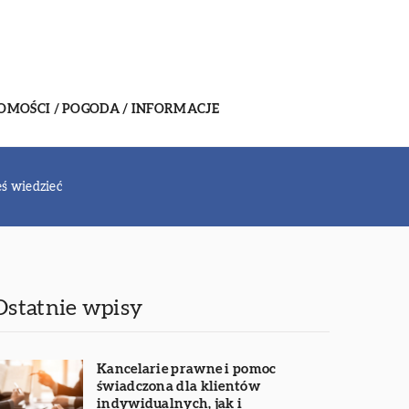
MOŚCI / POGODA / INFORMACJE
eś wiedzieć
Ostatnie wpisy
Kancelarie prawne i pomoc
świadczona dla klientów
indywidualnych, jak i