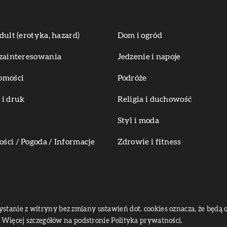
dult (erotyka, hazard)
Dom i ogród
zainteresowania
Jedzenie i napoje
omości
Podróże
i druk
Religia i duchowość
Styl i moda
ci / Pogoda / Informacje
Zdrowie i fitness
zystanie z witryny bez zmiany ustawień dot. cookies oznacza, że bę
Więcej szczegółów na podstronie
Polityka prywatności
.