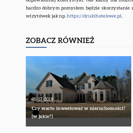
odpowiedniej kolorystyki. Nie każdy ma możliwo
bardzo dobrym pomysłem będzie skorzystanie z
wizytówek jak np.
https://drukihotelowe.pl
.
ZOBACZ RÓWNIEŻ
05-17-2018
Czy warto inwestować w nieruchomości?
(w jakie?)