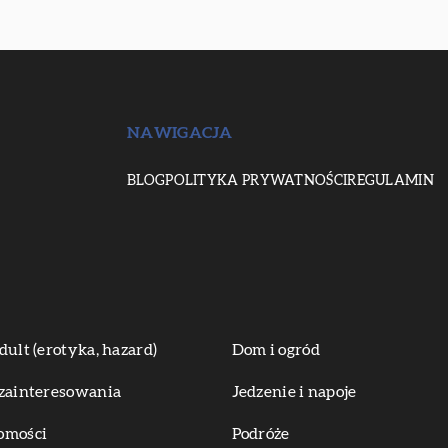
NAWIGACJA
BLOG
POLITYKA PRYWATNOŚCI
REGULAMIN
dult (erotyka, hazard)
Dom i ogród
zainteresowania
Jedzenie i napoje
omości
Podróże