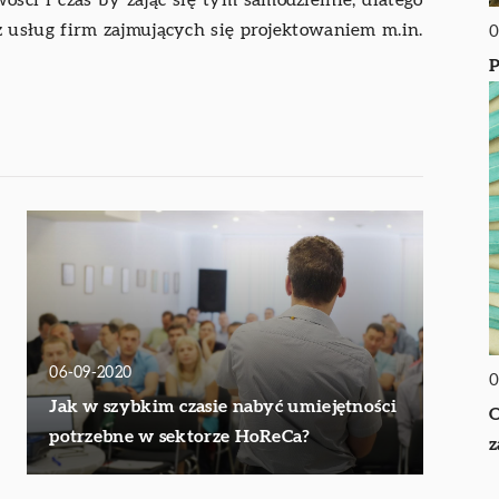
ści i czas by zająć się tym samodzielnie, dlatego
 usług firm zajmujących się projektowaniem m.in.
0
P
06-09-2020
0
Jak w szybkim czasie nabyć umiejętności
O
potrzebne w sektorze HoReCa?
z