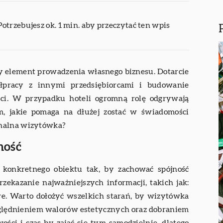
Potrzebujesz ok. 1 min. aby przeczytać ten wpis
y element prowadzenia własnego biznesu. Dotarcie
ółpracy z innymi przedsiębiorcami i budowanie
ci. W przypadku hoteli ogromną rolę odgrywają
m, jakie pomaga na dłużej zostać w świadomości
onalna wizytówka?
ność
 konkretnego obiektu tak, by zachować spójność
rzekazanie najważniejszych informacji, takich jak:
owe. Warto dołożyć wszelkich starań, by wizytówka
względnieniem walorów estetycznych oraz dobraniem