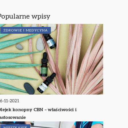
Popularne wpisy
ZDROWIE I MEDYCYNA
6-11-2021
lejek konopny CBN – właściwości i
astosowanie
MIESZKANIE