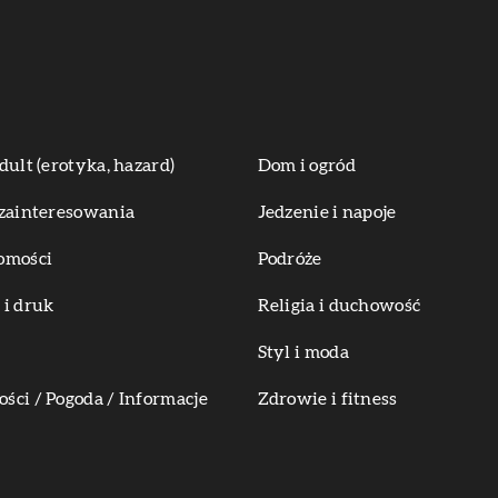
dult (erotyka, hazard)
Dom i ogród
zainteresowania
Jedzenie i napoje
omości
Podróże
i druk
Religia i duchowość
Styl i moda
ci / Pogoda / Informacje
Zdrowie i fitness