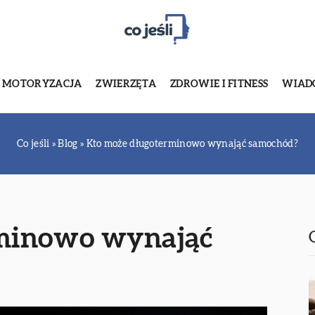
MOTORYZACJA
ZWIERZĘTA
ZDROWIE I FITNESS
WIADO
Co jeśli
»
Blog
»
Kto może długoterminowo wynająć samochód?
rminowo wynająć