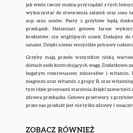
jak wiele rzeczy można przyrządzić z tych leś
wykorzystać do stworzenia sałatek oraz sosu t
zup oraz sosów. Pasty z grzybów będą dos
przekąsek. Natomiast gotowe farsze wykor
krokietów, czy wigilijnych uszek. Dodajmy do t
umami. Dzięki niemu wszystkie potrawy nabier
Grzyby mają przede wszystkim niską wartość
dietach osób kontrolujących wagę. Dodatkowo za
bogatym rezerwuarem minerałów i witamin. P
magnezu oraz witamin z grupy B, oraz witaminę
tym idzie procesami starzenia dzięki zawartości a
zdrowa przekąska. Gotowe przetwory z grzybów
przez nas produkt jest nie tylko zdrowy i smaczny
ZOBACZ RÓWNIEŻ