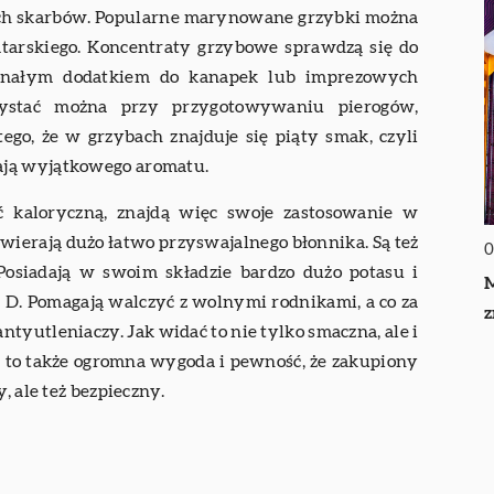
nych skarbów. Popularne marynowane grzybki można
atarskiego. Koncentraty grzybowe sprawdzą się do
konałym dodatkiem do kanapek lub imprezowych
zystać można przy przygotowywaniu pierogów,
ego, że w grzybach znajduje się piąty smak, czyli
ają wyjątkowego aromatu.
 kaloryczną, znajdą więc swoje zastosowanie w
wierają dużo łatwo przyswajalnego błonnika. Są też
0
osiadają w swoim składzie bardzo dużo potasu i
M
 D. Pomagają walczyć z wolnymi rodnikami, a co za
z
ntyutleniaczy. Jak widać to nie tylko smaczna, ale i
 to także ogromna wygoda i pewność, że zakupiony
, ale też bezpieczny.