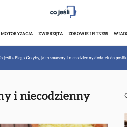
MOTORYZACJA
ZWIERZĘTA
ZDROWIE I FITNESS
WIADO
o jeśli
»
Blog
»
Grzyby, jako smaczny i niecodzienny dodatek do posił
ny i niecodzienny