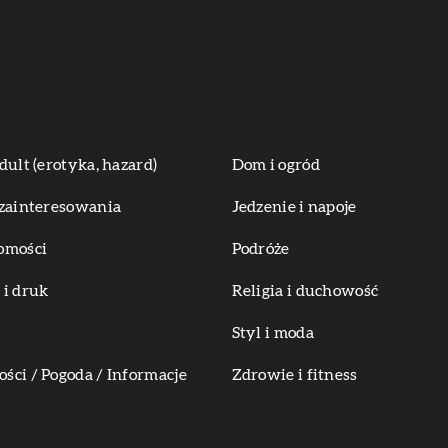
dult (erotyka, hazard)
Dom i ogród
zainteresowania
Jedzenie i napoje
omości
Podróże
i druk
Religia i duchowość
Styl i moda
ci / Pogoda / Informacje
Zdrowie i fitness