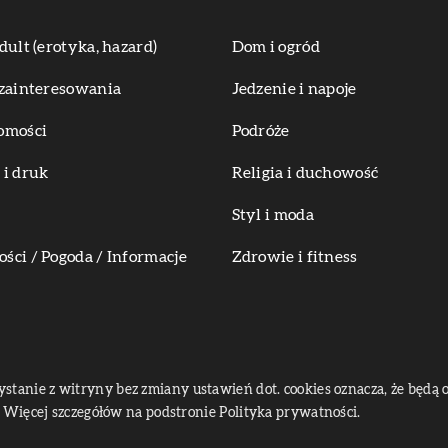
dult (erotyka, hazard)
Dom i ogród
zainteresowania
Jedzenie i napoje
omości
Podróże
i druk
Religia i duchowość
Styl i moda
ci / Pogoda / Informacje
Zdrowie i fitness
zystanie z witryny bez zmiany ustawień dot. cookies oznacza, że bę
Więcej szczegółów na podstronie
Polityka prywatności
.