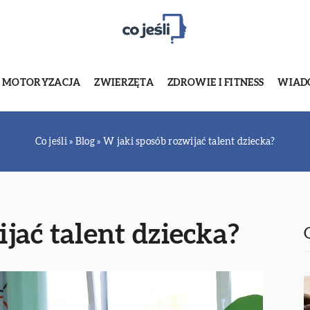
MOTORYZACJA
ZWIERZĘTA
ZDROWIE I FITNESS
WIADO
Co jeśli
»
Blog
»
W jaki sposób rozwijać talent dziecka?
jać talent dziecka?