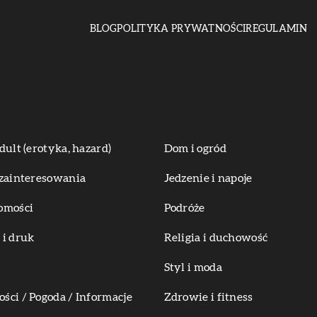
BLOG
POLITYKA PRYWATNOŚCI
REGULAMIN
dult (erotyka, hazard)
Dom i ogród
zainteresowania
Jedzenie i napoje
omości
Podróże
i druk
Religia i duchowość
Styl i moda
ci / Pogoda / Informacje
Zdrowie i fitness