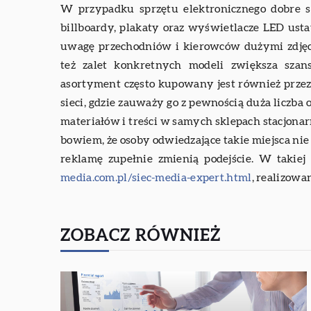
W przypadku sprzętu elektronicznego dobre s
billboardy, plakaty oraz wyświetlacze LED ust
uwagę przechodniów i kierowców dużymi zdjęci
też zalet konkretnych modeli zwiększa szan
asortyment często kupowany jest również przez
sieci, gdzie zauważy go z pewnością duża liczb
materiałów i treści w samych sklepach stacjonar
bowiem, że osoby odwiedzające takie miejsca nie
reklamę zupełnie zmienią podejście. W takie
media.com.pl/siec-media-expert.html
, realizowa
ZOBACZ RÓWNIEŻ