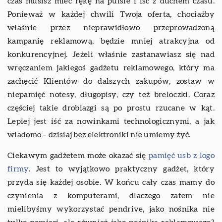
czas musisz mieć rękę na pulsie i iść z duchem czasu.
Ponieważ w każdej chwili Twoja oferta, chociażby
właśnie przez nieprawidłowo przeprowadzoną
kampanię reklamową, będzie mniej atrakcyjna od
konkurencyjnej. Jeżeli właśnie zastanawiasz się nad
wręczaniem jakiegoś gadżetu reklamowego, który ma
zachęcić Klientów do dalszych zakupów, zostaw w
niepamięć notesy, długopisy, czy też breloczki. Coraz
częściej takie drobiazgi są po prostu rzucane w kąt.
Lepiej jest iść za nowinkami technologicznymi, a jak
wiadomo – dzisiaj bez elektroniki nie umiemy żyć.
Ciekawym gadżetem może okazać się
pamięć usb z logo
firmy
. Jest to wyjątkowo praktyczny gadżet, który
przyda się każdej osobie. W końcu cały czas mamy do
czynienia z komputerami, dlaczego zatem nie
mielibyśmy wykorzystać pendrive, jako nośnika nie