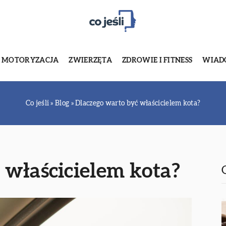
MOTORYZACJA
ZWIERZĘTA
ZDROWIE I FITNESS
WIADO
Co jeśli
»
Blog
»
Dlaczego warto być właścicielem kota?
 właścicielem kota?