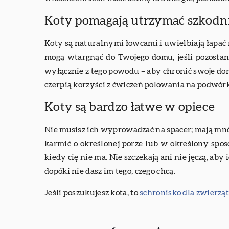
Koty pomagają utrzymać szkodni
Koty są naturalnymi łowcami i uwielbiają łapać 
mogą wtargnąć do Twojego domu, jeśli pozosta
wyłącznie z tego powodu – aby chronić swoje do
czerpią korzyści z ćwiczeń polowania na podwórk
Koty są bardzo łatwe w opiece
Nie musisz ich wyprowadzać na spacer; mają mnó
karmić o określonej porze lub w określony sposó
kiedy cię nie ma. Nie szczekają ani nie jęczą, aby
dopóki nie dasz im tego, czego chcą.
Jeśli poszukujesz kota, to
schronisko dla zwierzą