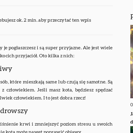
ebujesz ok. 2 min. aby przeczytać ten wpis
 je pogłaszczesz i są super przyjazne. Ale jest wiele
ich przyjaciół. Oto kilka z nich:
śliwy
b, które mieszkają same lub czują się samotne. Są
i z człowiekiem. Jeśli masz kota, będziesz spędzać
wiek człowiekiem. I to jest dobra rzecz!
0
 zdrowszy
J
d
iśnienie krwi i zmniejszyć poziom stresu u swoich
danie kota może nawet poprawić objawy.