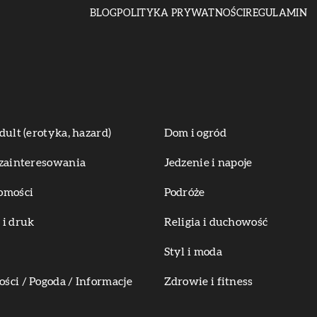
BLOG
POLITYKA PRYWATNOŚCI
REGULAMIN
dult (erotyka, hazard)
Dom i ogród
zainteresowania
Jedzenie i napoje
omości
Podróże
i druk
Religia i duchowość
Styl i moda
ci / Pogoda / Informacje
Zdrowie i fitness