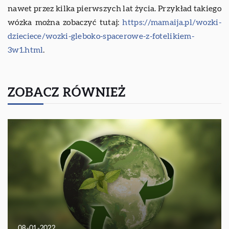
nawet przez kilka pierwszych lat życia. Przykład takiego
wózka można zobaczyć tutaj:
https://mamaija.pl/wozki-
dzieciece/wozki-gleboko-spacerowe-z-fotelikiem-
3w1.html
.
ZOBACZ RÓWNIEŻ
08-01-2022