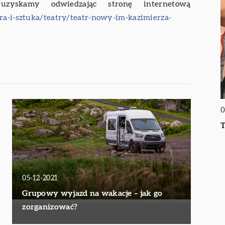
zyskamy odwiedzając stronę internetową
ura-i-sztuka/teatry/teatr-nowy-im-kazimierza-
0
T
05-12-2021
Grupowy wyjazd na wakacje – jak go
zorganizować?