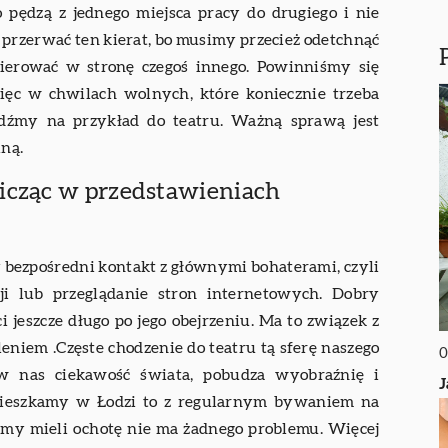
 pędzą z jednego miejsca pracy do drugiego i nie
 przerwać ten kierat, bo musimy przecież odetchnąć
ierować w stronę czegoś innego. Powinniśmy się
ięc w chwilach wolnych, które koniecznie trzeba
ójdźmy na przykład do teatru. Ważną sprawą jest
lną.
nicząc w przedstawieniach
y bezpośredni kontakt z głównymi bohaterami, czyli
ji lub przeglądanie stron internetowych. Dobry
 jeszcze długo po jego obejrzeniu. Ma to związek z
eniem .Częste chodzenie do teatru tą sferę naszego
0
 w nas ciekawość świata, pobudza wyobraźnię i
J
 mieszkamy w Łodzi to z regularnym bywaniem na
iemy mieli ochotę nie ma żadnego problemu. Więcej