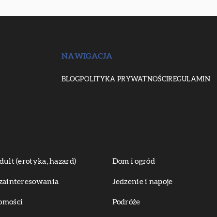
NAWIGACJA
BLOG
POLITYKA PRYWATNOŚCI
REGULAMIN
dult (erotyka, hazard)
Dom i ogród
zainteresowania
Jedzenie i napoje
omości
Podróże