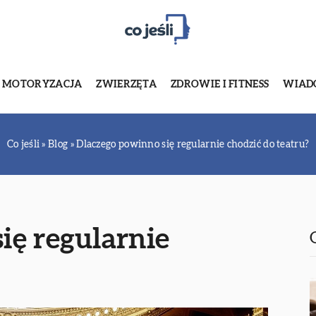
MOTORYZACJA
ZWIERZĘTA
ZDROWIE I FITNESS
WIADO
Co jeśli
»
Blog
»
Dlaczego powinno się regularnie chodzić do teatru?
ię regularnie