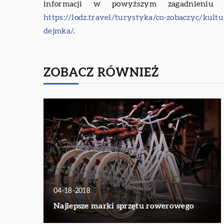
informacji w powyższym zagadnieniu u
https://lodz.travel/turystyka/co-zobaczyc/kult
dejmka/
.
ZOBACZ RÓWNIEŻ
04-18-2018
Najlepsze marki sprzętu rowerowego