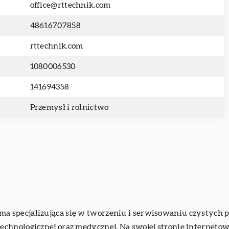
office@rttechnik.com
48616707858
rttechnik.com
1080006530
141694358
Przemysł i rolnictwo
ma specjalizująca się w tworzeniu i serwisowaniu czystych 
chnologicznej oraz medycznej. Na swojej stronie internetow