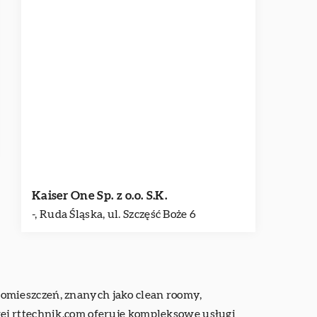
Kaiser One Sp. z o.o. S.K.
-, Ruda Śląska, ul. Szczęść Boże 6
pomieszczeń, znanych jako clean roomy,
ej rttechnik.com oferuje kompleksowe usługi