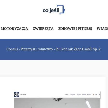
MOTORYZACJA
ZWIERZĘTA
ZDROWIE I FITNESS
WIADO
Co jeśli
»
Przemysł i rolnictwo
»
RTTechnik Zach GmbH Sp. k.