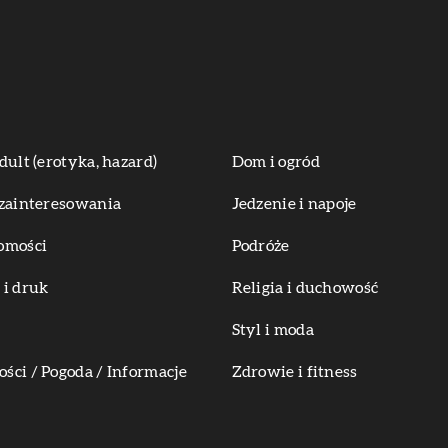
dult (erotyka, hazard)
Dom i ogród
zainteresowania
Jedzenie i napoje
omości
Podróże
i druk
Religia i duchowość
Styl i moda
ci / Pogoda / Informacje
Zdrowie i fitness