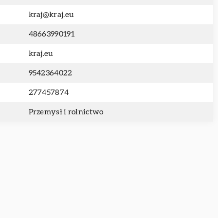
kraj@kraj.eu
48663990191
kraj.eu
9542364022
277457874
Przemysł i rolnictwo