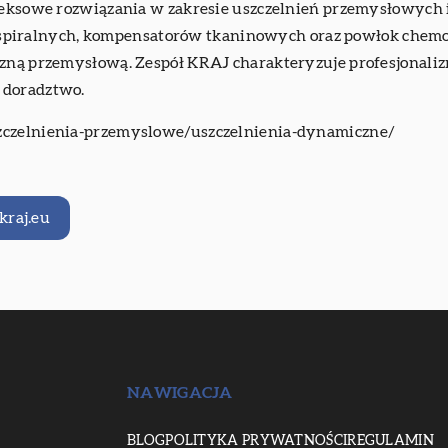
pleksowe rozwiązania w zakresie uszczelnień przemysłowych 
ch i spiralnych, kompensatorów tkaninowych oraz powłok chem
czną przemysłową. Zespół KRAJ charakteryzuje profesjonaliz
 doradztwo.
szczelnienia-przemyslowe/uszczelnienia-dynamiczne/
kraj.eu
NAWIGACJA
BLOG
POLITYKA PRYWATNOŚCI
REGULAMIN