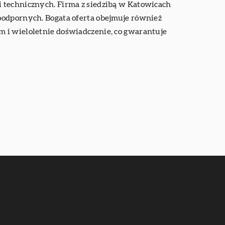
i technicznych. Firma z siedzibą w Katowicach
oodpornych. Bogata oferta obejmuje również
m i wieloletnie doświadczenie, co gwarantuje