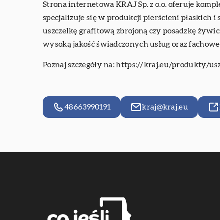
Strona internetowa KRAJ Sp. z o.o. oferuje kom
specjalizuje się w produkcji pierścieni płaski
uszczelkę grafitową zbrojoną czy posadzkę żywi
wysoką jakość świadczonych usług oraz fachowe
Poznaj szczegóły na:
https://kraj.eu/produkty/u
48663990191
kraj@kraj.eu