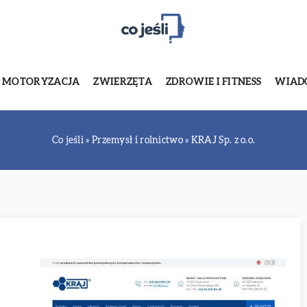
MOTORYZACJA
ZWIERZĘTA
ZDROWIE I FITNESS
WIADO
Co jeśli
»
Przemysł i rolnictwo
»
KRAJ Sp. z o.o.