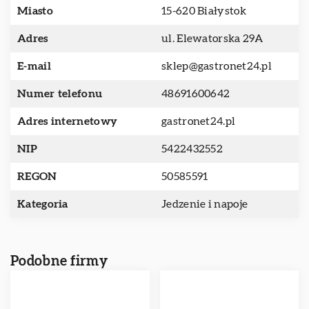
Miasto
15-620 Białystok
Adres
ul. Elewatorska 29A
E-mail
sklep@gastronet24.pl
Numer telefonu
48691600642
Adres internetowy
gastronet24.pl
NIP
5422432552
REGON
50585591
Kategoria
Jedzenie i napoje
Podobne firmy