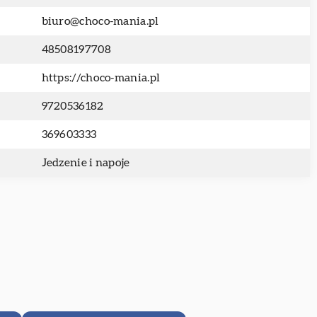
biuro@choco-mania.pl
48508197708
https://choco-mania.pl
9720536182
369603333
Jedzenie i napoje