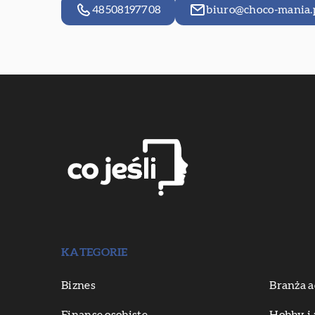
48508197708
biuro@choco-mania.
KATEGORIE
Biznes
Branża a