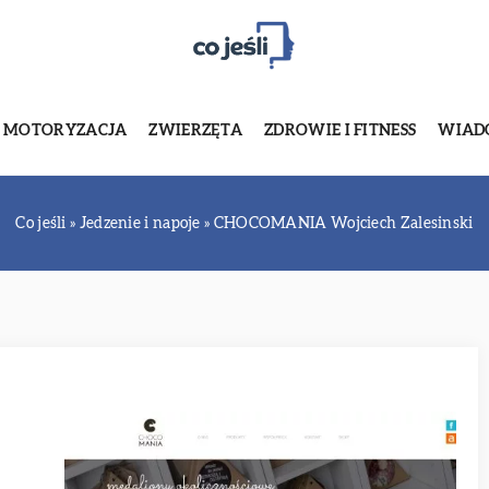
MOTORYZACJA
ZWIERZĘTA
ZDROWIE I FITNESS
WIADO
Co jeśli
»
Jedzenie i napoje
»
CHOCOMANIA Wojciech Zalesinski