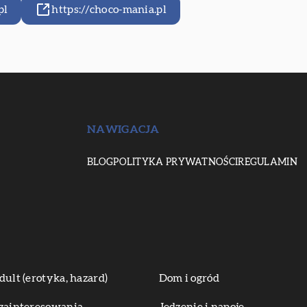
pl
https://choco-mania.pl
NAWIGACJA
BLOG
POLITYKA PRYWATNOŚCI
REGULAMIN
dult (erotyka, hazard)
Dom i ogród