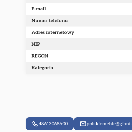
E-mail
Numer telefonu
Adres internetowy
NIP
REGON
Kategoria
48613068600
polskiemeble@giant.