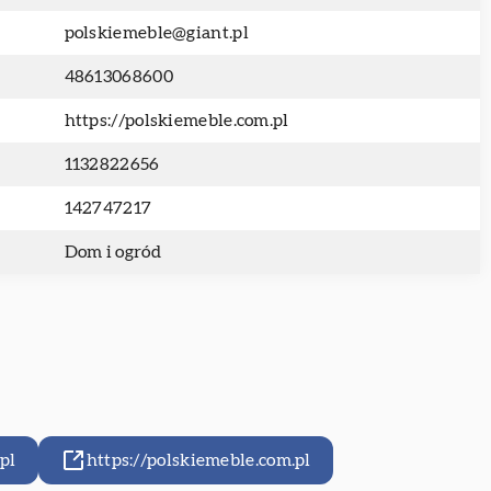
polskiemeble@giant.pl
48613068600
https://polskiemeble.com.pl
1132822656
142747217
Dom i ogród
pl
https://polskiemeble.com.pl