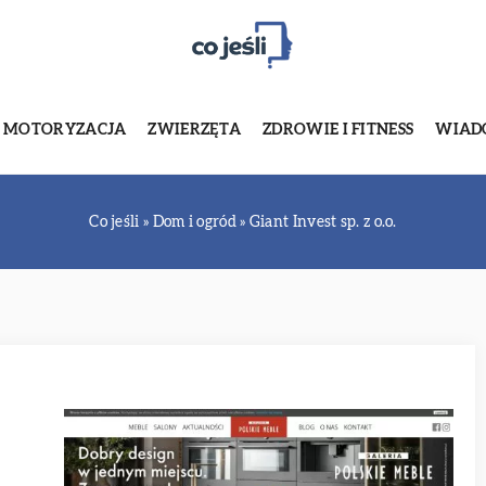
MOTORYZACJA
ZWIERZĘTA
ZDROWIE I FITNESS
WIADO
Co jeśli
»
Dom i ogród
»
Giant Invest sp. z o.o.