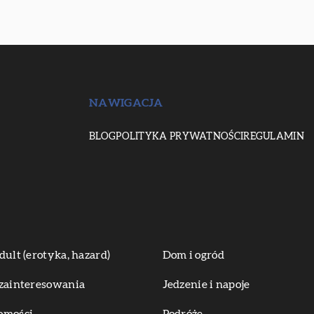
NAWIGACJA
BLOG
POLITYKA PRYWATNOŚCI
REGULAMIN
dult (erotyka, hazard)
Dom i ogród
zainteresowania
Jedzenie i napoje