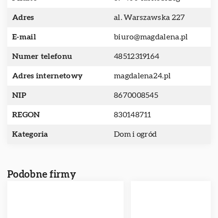
Adres
al. Warszawska 227
E-mail
biuro@magdalena.pl
Numer telefonu
48512319164
Adres internetowy
magdalena24.pl
NIP
8670008545
REGON
830148711
Kategoria
Dom i ogród
Podobne firmy