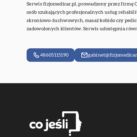
Serwis
fizjomedicar.pl
, prowadzony przez firmę
osób szukających profesjonalnych usług rehabili
skroniowo-żuchwowych, masaż kobido czy pedicur
zadowolonych klientów. Serwis udostępnia równ
48605115190
gabinet@fizjomedicar