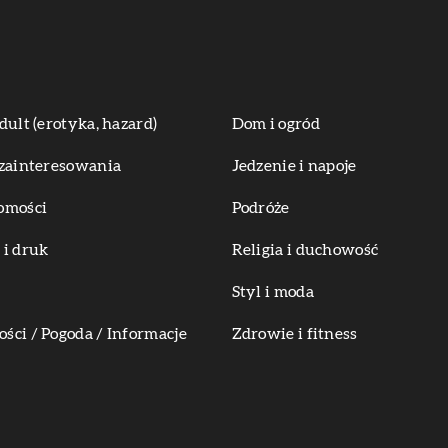
dult (erotyka, hazard)
Dom i ogród
zainteresowania
Jedzenie i napoje
omości
Podróże
i druk
Religia i duchowość
Styl i moda
ci / Pogoda / Informacje
Zdrowie i fitness