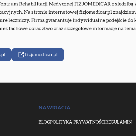
 Centrum Rehabilitacji Medycznej FIZJOMEDICAR z siedzib
tacyjnych. Na stronie internetowej fizjomedicar.pl znajdziem
e leczniczy. Firma gwarantuje indywidualne podejście do k
ież fachowe doradztwo oraz szczegółowe informacje na tema
.pl
fizjomedicar.pl
NAWIGACJA
BLOG
POLITYKA PRYWATNOŚCI
REGULAMIN