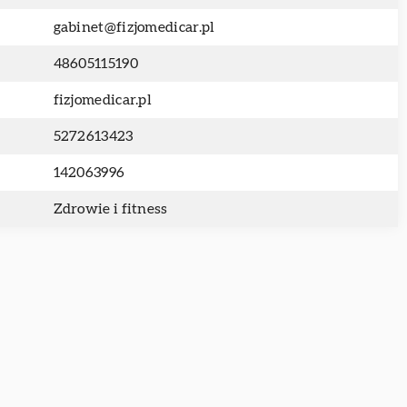
gabinet@fizjomedicar.pl
48605115190
fizjomedicar.pl
5272613423
142063996
Zdrowie i fitness