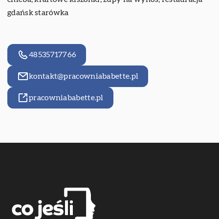
gdańsk starówka
48535717766
kontakt@pracowniababette.pl
pracowniababette.pl