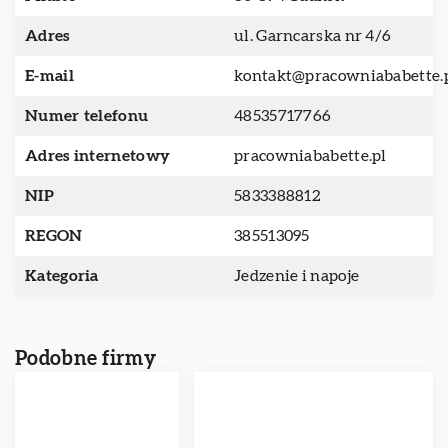
Adres
ul. Garncarska nr 4/6
E-mail
kontakt@pracowniababette.
Numer telefonu
48535717766
Adres internetowy
pracowniababette.pl
NIP
5833388812
REGON
385513095
Kategoria
Jedzenie i napoje
Podobne firmy