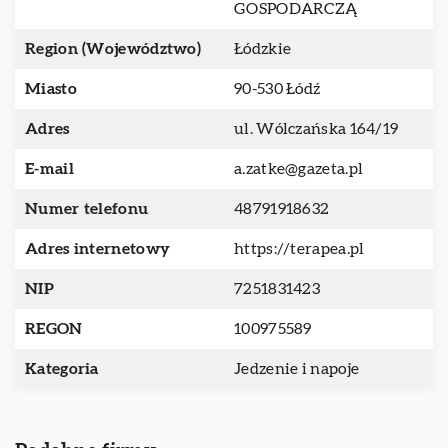
GOSPODARCZĄ
Region (Województwo)
Łódzkie
Miasto
90-530 Łódź
Adres
ul. Wólczańska 164/19
E-mail
a.zatke@gazeta.pl
Numer telefonu
48791918632
Adres internetowy
https://terapea.pl
NIP
7251831423
REGON
100975589
Kategoria
Jedzenie i napoje