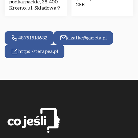
podkarpackie, 38-400
28E
Krosno, ul. Składowa 9
48791918632
a.zatke@gazeta.pl
https://terapea.pl