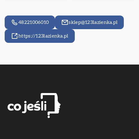
48221006010
sklep@123lazienka.pl
https://123lazienka.pl