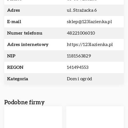
Adres
ul. Strażacka 6
E-mail
sklep@123lazienka.pl
Numer telefonu
48221006010
Adres internetowy
https://123lazienka.pl
NIP
1181563829
REGON
141494553
Kategoria
Dom i ogród
Podobne firmy