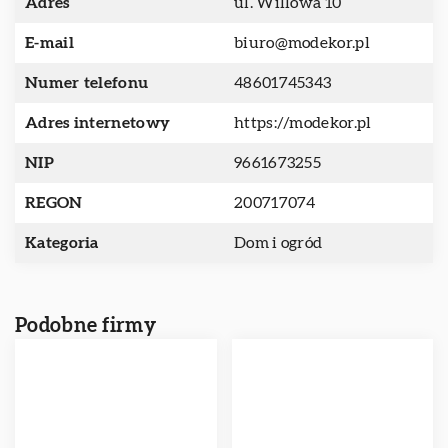
Adres
ul. Willowa 10
E-mail
biuro@modekor.pl
Numer telefonu
48601745343
Adres internetowy
https://modekor.pl
NIP
9661673255
REGON
200717074
Kategoria
Dom i ogród
Podobne firmy