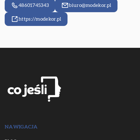
48601745343
biuro@modekor.pl
https://modekor.pl
NAWIGACJA