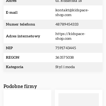
Adres
ul. Różańska 18
kontakt@kidspace-
E-mail
shop.com
Numer telefonu
48789454333
https://kidspace-
Adres internetowy
shop.com
NIP
7591743445
REGON
363575038
Kategoria
Styl i moda
Podobne firmy