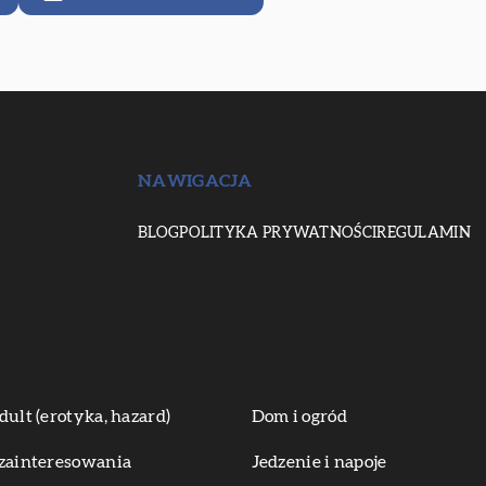
NAWIGACJA
BLOG
POLITYKA PRYWATNOŚCI
REGULAMIN
dult (erotyka, hazard)
Dom i ogród
zainteresowania
Jedzenie i napoje