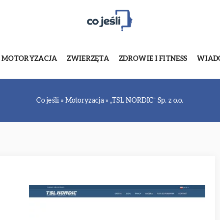
MOTORYZACJA
ZWIERZĘTA
ZDROWIE I FITNESS
WIADO
Co jeśli
»
Motoryzacja
»
„TSL NORDIC” Sp. z o.o.