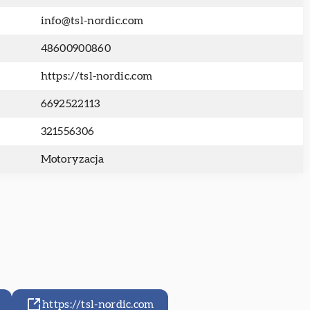
info@tsl-nordic.com
48600900860
https://tsl-nordic.com
6692522113
321556306
Motoryzacja
https://tsl-nordic.com