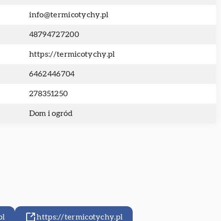
info@termicotychy.pl
48794727200
https://termicotychy.pl
6462446704
278351250
Dom i ogród
pl
https://termicotychy.pl