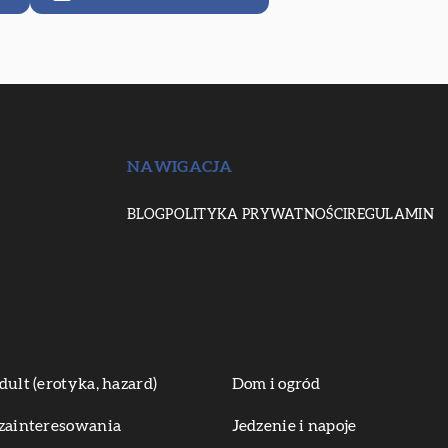
NAWIGACJA
BLOG
POLITYKA PRYWATNOŚCI
REGULAMIN
dult (erotyka, hazard)
Dom i ogród
zainteresowania
Jedzenie i napoje