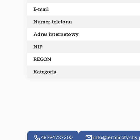
E-mail
Numer telefonu
Adres internetowy
NIP
REGON
Kategoria
48794727200
info@termicotychy.