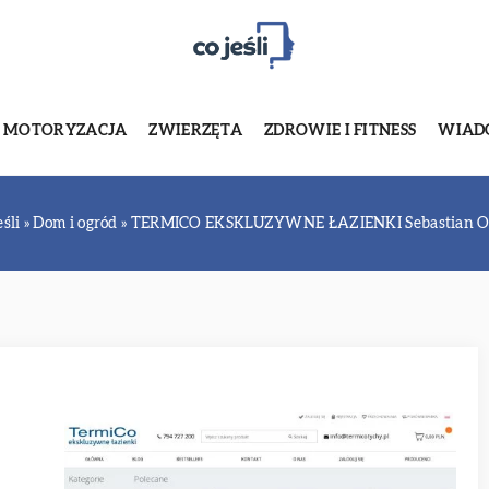
MOTORYZACJA
ZWIERZĘTA
ZDROWIE I FITNESS
WIADO
eśli
»
Dom i ogród
»
TERMICO EKSKLUZYWNE ŁAZIENKI Sebastian O