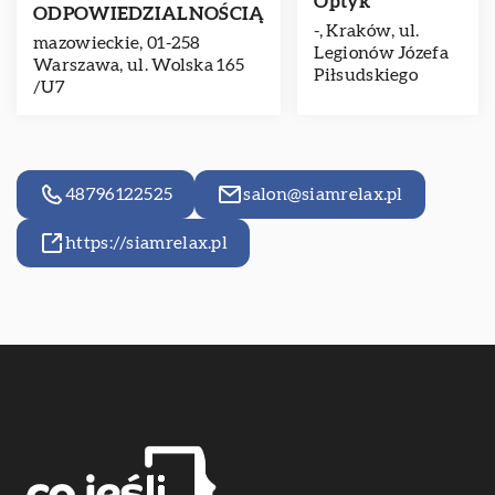
Optyk
ODPOWIEDZIALNOŚCIĄ
-, Kraków, ul.
mazowieckie, 01-258
Legionów Józefa
Warszawa, ul. Wolska 165
Piłsudskiego
/U7
48796122525
salon@siamrelax.pl
https://siamrelax.pl