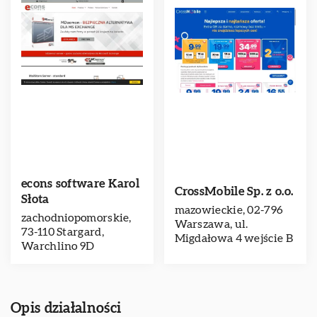
econs software Karol
CrossMobile Sp. z o.o.
Słota
mazowieckie, 02-796
zachodniopomorskie,
Warszawa, ul.
73-110 Stargard,
Migdałowa 4 wejście B
Warchlino 9D
Opis działalności