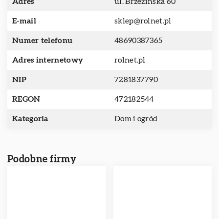
Adres
ul. Brzezińska 60
E-mail
sklep@rolnet.pl
Numer telefonu
48690387365
Adres internetowy
rolnet.pl
NIP
7281837790
REGON
472182544
Kategoria
Dom i ogród
Podobne firmy