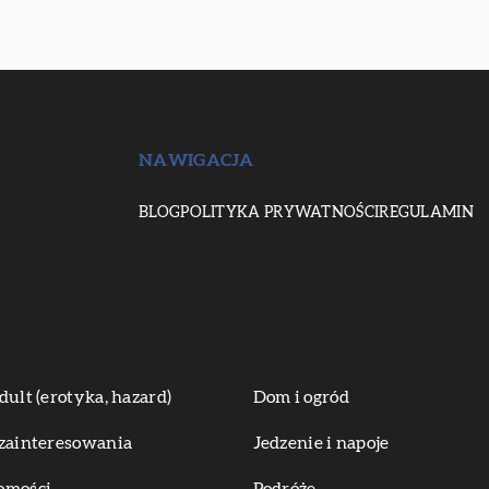
NAWIGACJA
BLOG
POLITYKA PRYWATNOŚCI
REGULAMIN
dult (erotyka, hazard)
Dom i ogród
zainteresowania
Jedzenie i napoje