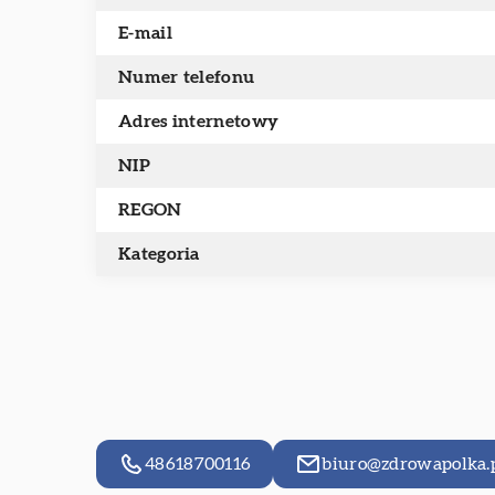
E-mail
Numer telefonu
Adres internetowy
NIP
REGON
Kategoria
48618700116
biuro@zdrowapolka.