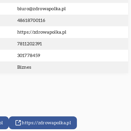
biuro@zdrowapolka.pl
48618700116
https://zdrowapolka.pl
7811202391
301778459
Biznes
pl
https://zdrowapolka.pl