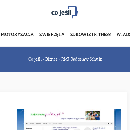
MOTORYZACJA
ZWIERZĘTA
ZDROWIE I FITNESS
WIADO
Co jeśli
»
Biznes
»
RMJ Radosław Schulz