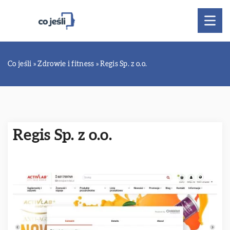
Co jeśli
»
Zdrowie i fitness
»
Regis Sp. z o.o.
Regis Sp. z o.o.