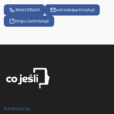
48661335624
activlab@activlab.pl
https://activlab.pl
NAWIGACJA