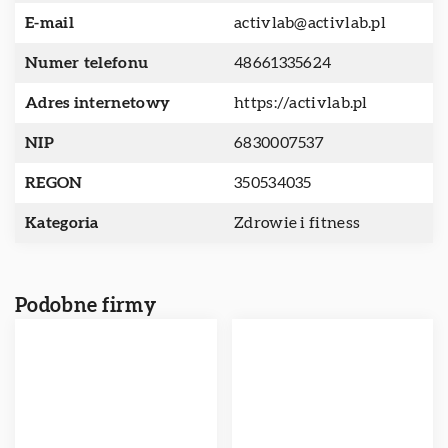
E-mail
activlab@activlab.pl
Numer telefonu
48661335624
Adres internetowy
https://activlab.pl
NIP
6830007537
REGON
350534035
Kategoria
Zdrowie i fitness
Podobne firmy