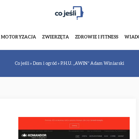
MOTORYZACJA
ZWIERZĘTA
ZDROWIE I FITNESS
WIADO
Co jeśli
»
Dom i ogród
»
P.H.U. „AWIN” Adam Winiarski