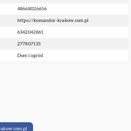
48668026656
https://komandor-krakow.com.pl
6342042861
277807133
Dom i ogród
rakow.com.pl