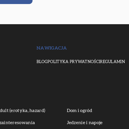
NAWIGACJA
BLOG
POLITYKA PRYWATNOŚCI
REGULAMIN
dult (erotyka, hazard)
Dom i ogród
zainteresowania
Jedzenie i napoje