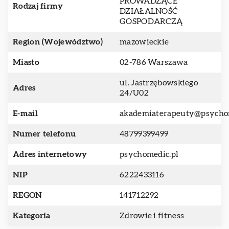
PROWADZĄCE
Rodzaj firmy
DZIAŁALNOŚĆ
GOSPODARCZĄ
Region (Województwo)
mazowieckie
Miasto
02-786 Warszawa
ul. Jastrzębowskiego
Adres
24/U02
E-mail
akademiaterapeuty@psycho
Numer telefonu
48799399499
Adres internetowy
psychomedic.pl
NIP
6222433116
REGON
141712292
Kategoria
Zdrowie i fitness