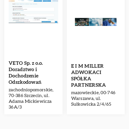
VETO Sp. z o.o.
E I M MILLER
Doradztwo i
ADWOKACI
Dochodzenie
SPÓŁKA
Odszkodowań
PARTNERSKA
zachodniopomorskie,
mazowieckie, 00-746
70-386 Szczecin, ul.
Warszawa, ul.
Adama Mickiewicza
Sułkowicka 2/4/65
36A/3