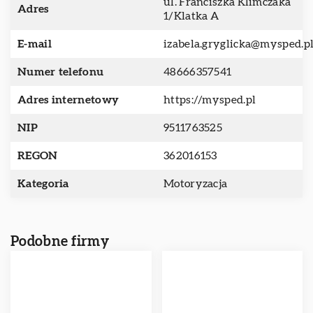
ul. Franciszka Klimczaka
Adres
1/Klatka A
E-mail
izabela.gryglicka@mysped.p
Numer telefonu
48666357541
Adres internetowy
https://mysped.pl
NIP
9511763525
REGON
362016153
Kategoria
Motoryzacja
Podobne firmy