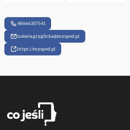
48666357541
izabela.gryglicka@mysped.pl
https://mysped.pl