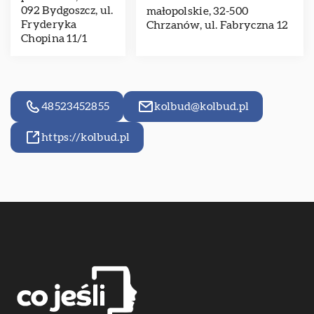
092 Bydgoszcz, ul.
małopolskie, 32-500
Fryderyka
Chrzanów, ul. Fabryczna 12
Chopina 11/1
48523452855
kolbud@kolbud.pl
https://kolbud.pl