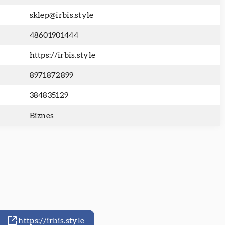
sklep@irbis.style
48601901444
https://irbis.style
8971872899
384835129
Biznes
https://irbis.style