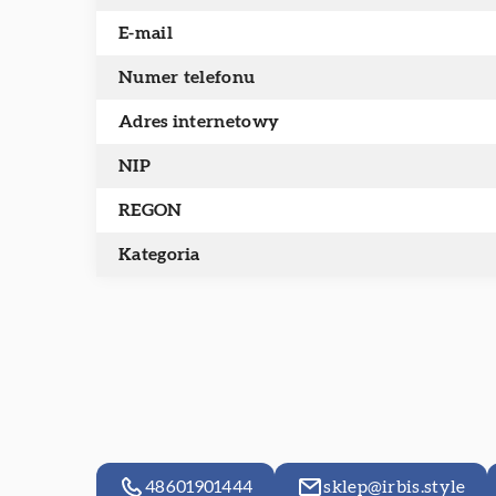
E-mail
Numer telefonu
Adres internetowy
NIP
REGON
Kategoria
48601901444
sklep@irbis.style