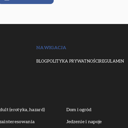
NAWIGACJA
BLOG
POLITYKA PRYWATNOŚCI
REGULAMIN
dult (erotyka, hazard)
Dom i ogród
zainteresowania
Jedzenie i napoje