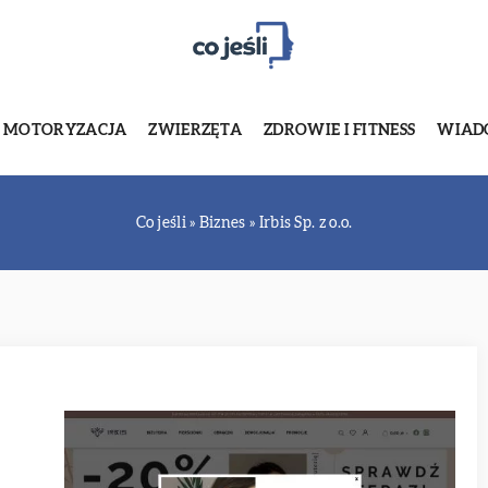
MOTORYZACJA
ZWIERZĘTA
ZDROWIE I FITNESS
WIADO
Co jeśli
»
Biznes
»
Irbis Sp. z o.o.