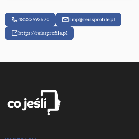
48222992670
rmp@reissprofile.pl
https://reissprofile.pl