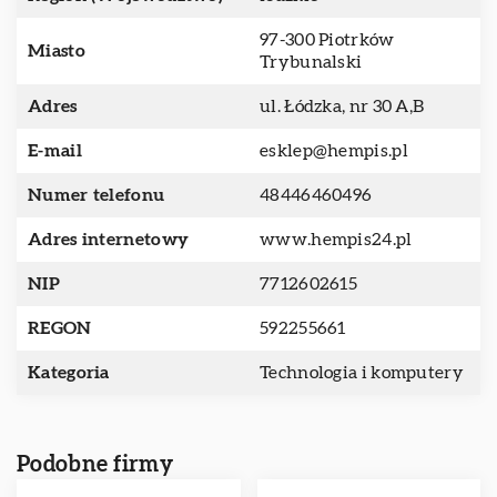
97-300 Piotrków
Miasto
Trybunalski
Adres
ul. Łódzka, nr 30 A,B
E-mail
esklep@hempis.pl
Numer telefonu
48446460496
Adres internetowy
www.hempis24.pl
NIP
7712602615
REGON
592255661
Kategoria
Technologia i komputery
Podobne firmy