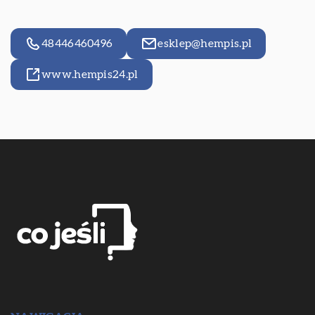
48446460496
esklep@hempis.pl
www.hempis24.pl