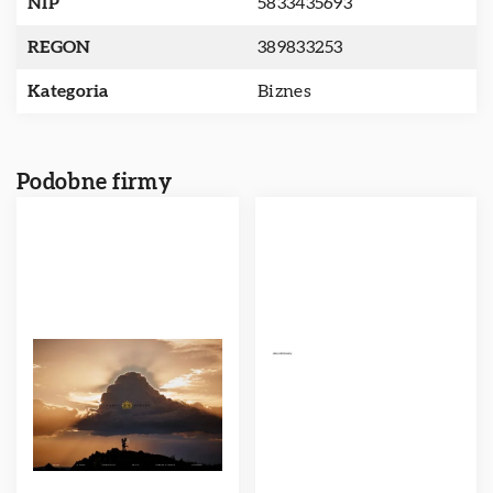
NIP
5833435693
REGON
389833253
Kategoria
Biznes
Podobne firmy