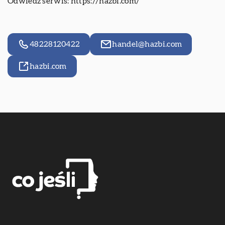
Odwiedź serwis:
https://hazbi.com/
48228120422
handel@hazbi.com
hazbi.com