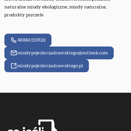
naturalne miody ekologiczne
, miody naturalne,
produkty pszczele
48886155926
miodypojezierzadrawskiego@outlook.com
miodypojezierzadrawskiego.pl