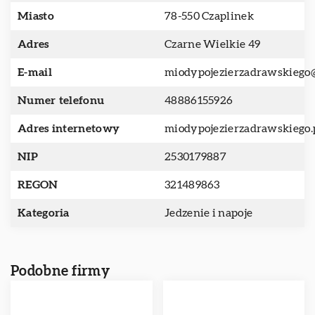
Miasto
78-550 Czaplinek
Adres
Czarne Wielkie 49
E-mail
miodypojezierzadrawskiego
Numer telefonu
48886155926
Adres internetowy
miodypojezierzadrawskiego.
NIP
2530179887
REGON
321489863
Kategoria
Jedzenie i napoje
Podobne firmy