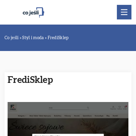
Co jeśli
»
Styl i moda
»
FrediSklep
FrediSklep