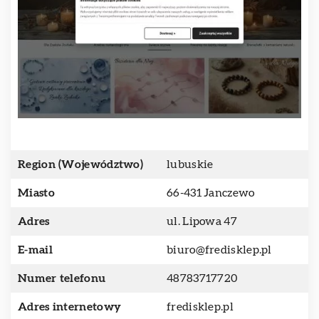
Region (Województwo)
lubuskie
Miasto
66-431 Janczewo
Adres
ul. Lipowa 47
E-mail
biuro@fredisklep.pl
Numer telefonu
48783717720
Adres internetowy
fredisklep.pl