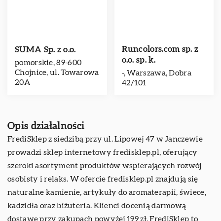
Runcolors.com sp. z
SUMA Sp. z o.o.
o.o. sp. k.
pomorskie, 89-600
Chojnice, ul. Towarowa
-, Warszawa, Dobra
20A
42/101
Opis działalności
FrediSklep z siedzibą przy ul. Lipowej 47 w Janczewie
prowadzi sklep internetowy
fredisklep.pl
, oferujący
szeroki asortyment produktów wspierających rozwój
osobisty i relaks. W ofercie fredisklep.pl znajdują się
naturalne kamienie, artykuły do aromaterapii, świece,
kadzidła oraz biżuteria. Klienci docenią darmową
dostawę przy zakupach powyżej 199 zł. FrediSklep to