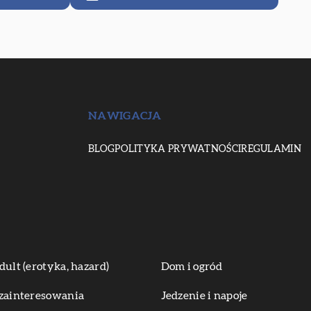
NAWIGACJA
BLOG
POLITYKA PRYWATNOŚCI
REGULAMIN
dult (erotyka, hazard)
Dom i ogród
zainteresowania
Jedzenie i napoje