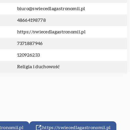
biuro@swiecedlagastronomii.pl
48664198778
https://swiecedlagastronomii.pl
7371887946
120926233
Religia i duchowość
tronomii.pl
https://swiecedlagastronomii.pl