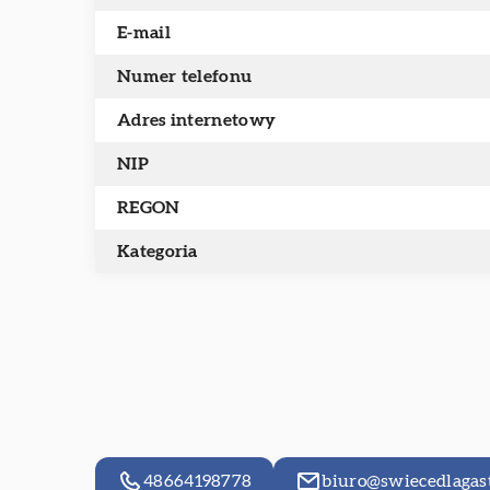
E-mail
Numer telefonu
Adres internetowy
NIP
REGON
Kategoria
48664198778
biuro@swiecedlagas