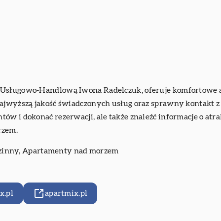
ć Usługowo-Handlową Iwona Radelczuk, oferuje komfortowe
ajwyższą jakość świadczonych usług oraz sprawny kontakt z 
ów i dokonać rezerwacji, ale także znaleźć informacje o atr
rzem.
zinny
, Apartamenty nad morzem
x.pl
apartmix.pl