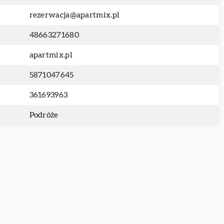
rezerwacja@apartmix.pl
48663271680
apartmix.pl
5871047645
361693963
Podróże