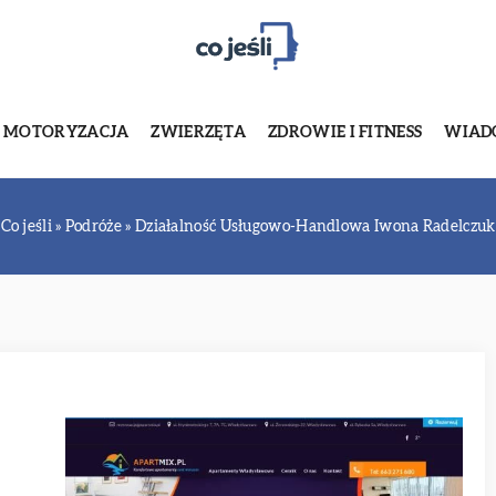
MOTORYZACJA
ZWIERZĘTA
ZDROWIE I FITNESS
WIADO
Co jeśli
»
Podróże
»
Działalność Usługowo-Handlowa Iwona Radelczuk