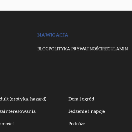
NAWIGACJA
BLOG
POLITYKA PRYWATNOŚCI
REGULAMIN
dult (erotyka, hazard)
Dom i ogród
zainteresowania
Jedzenie i napoje
omości
Podróże