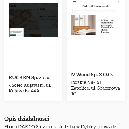
MWood Sp. Z O.O.
RÜCKEN Sp. z o.o.
łódzkie, 98-161
-, Solec Kujawski, ul.
Zapolice, ul. Spacerowa
Kujawska 44A
1C
Opis działalności
Firma DARCO Sp. z o.o., z siedzibą w Dębicy, prowadzi