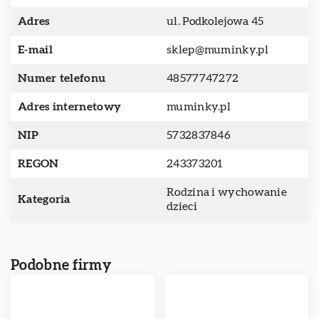
Adres
ul. Podkolejowa 45
E-mail
sklep@muminky.pl
Numer telefonu
48577747272
Adres internetowy
muminky.pl
NIP
5732837846
REGON
243373201
Rodzina i wychowanie
Kategoria
dzieci
Podobne firmy