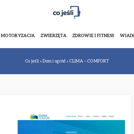
MOTORYZACJA
ZWIERZĘTA
ZDROWIE I FITNESS
WIADO
Co jeśli
»
Dom i ogród
»
CLIMA – COMFORT