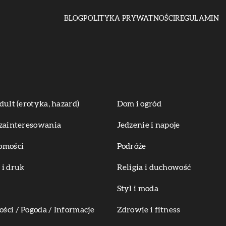
BLOG
POLITYKA PRYWATNOŚCI
REGULAMIN
dult (erotyka, hazard)
Dom i ogród
zainteresowania
Jedzenie i napoje
omości
Podróże
i druk
Religia i duchowość
Styl i moda
ci / Pogoda / Informacje
Zdrowie i fitness