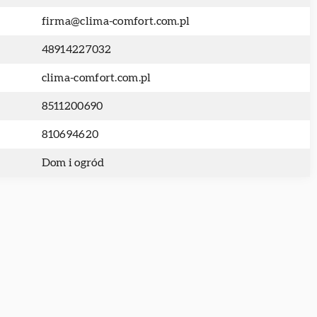
firma@clima-comfort.com.pl
48914227032
clima-comfort.com.pl
8511200690
810694620
Dom i ogród