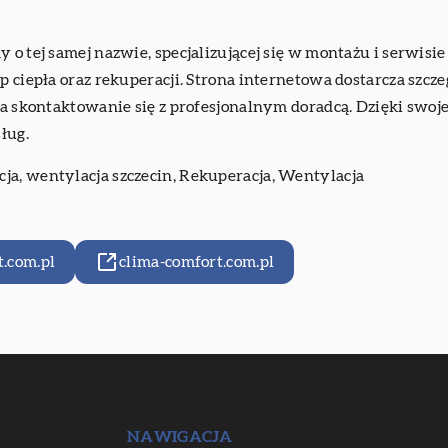
 o tej samej nazwie, specjalizującej się w montażu i serwisie
mp ciepła oraz rekuperacji. Strona internetowa dostarcza szc
ia skontaktowanie się z profesjonalnym doradcą. Dzięki swoj
ług.
cja,
wentylacja szczecin
, Rekuperacja, Wentylacja
.com.pl
clima-comfort.com.pl
NAWIGACJA