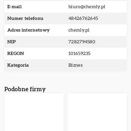
E-mail
biuro@chemly.pl
Numer telefonu
48426762645
Adres internetowy
chemly.pl
NIP
7282794580
REGON
101659235
Kategoria
Biznes
Podobne firmy