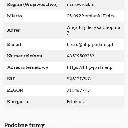
Region (Województwo)
mazowieckie
Miasto
05-092 Łomianki Dolne
Aleja Fryderyka Chopina
Adres
7
E-mail
biuro@bhp-partner.pl
Numer telefonu
48509509352
Adres internetowy
https://bhp-partner.pl
NIP
8261317987
REGON
710487745
Kategoria
Edukacja
Podobne firmy