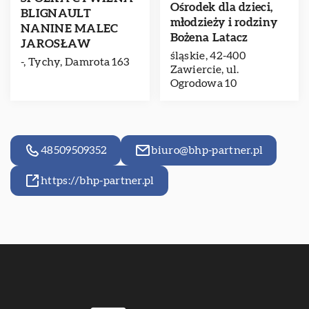
Ośrodek dla dzieci,
BLIGNAULT
młodzieży i rodziny
NANINE MALEC
Bożena Latacz
JAROSŁAW
śląskie, 42-400
-, Tychy, Damrota 163
Zawiercie, ul.
Ogrodowa 10
48509509352
biuro@bhp-partner.pl
https://bhp-partner.pl