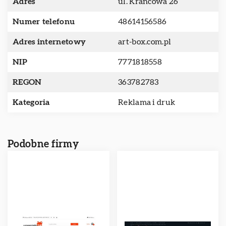
Adres
ul. Krańcowa 26
Numer telefonu
48614156586
Adres internetowy
art-box.com.pl
NIP
7771818558
REGON
363782783
Kategoria
Reklama i druk
Podobne firmy