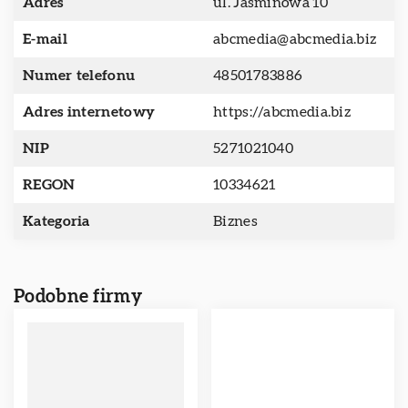
Adres
ul. Jaśminowa 10
E-mail
abcmedia@abcmedia.biz
Numer telefonu
48501783886
Adres internetowy
https://abcmedia.biz
NIP
5271021040
REGON
10334621
Kategoria
Biznes
Podobne firmy