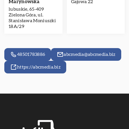
Marynowska
Gajowa 22
lubuskie, 65-409
Zielona Góra, ul.
Stanisława Moniuszki
18A/29
48501783886
abcmedia@abcmedia.biz
https://abcmedia.biz